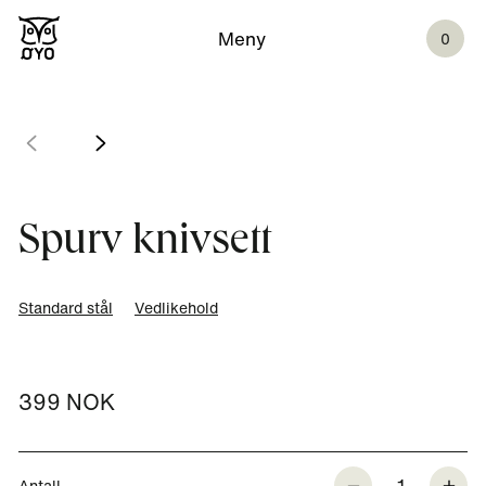
Meny
0
Spurv knivsett
Standard stål
Vedlikehold
399 NOK
1
Antall