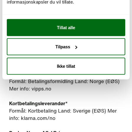
informasjonskapsler du vil tillate.
Centra / Rule Communication AB
Formål: E-postmarkedsføring og nyhetsbrev
Land: Sverige (EØS) Mer info: rule.se
Tillat alle
Klarna AB
Formål: Betalingsformidling (faktura,
Tilpass
delbetaling) Land: Sverige (EØS) Mer info:
klarna.com/no
Ikke tillat
Vipps MobilePay AS
Formål: Betalingsformidling Land: Norge (EØS)
Mer info: vipps.no
Kortbetalingsleverandør
*
Formål: Kortbetaling Land: Sverige (EØS) Mer
info: klarna.com/no