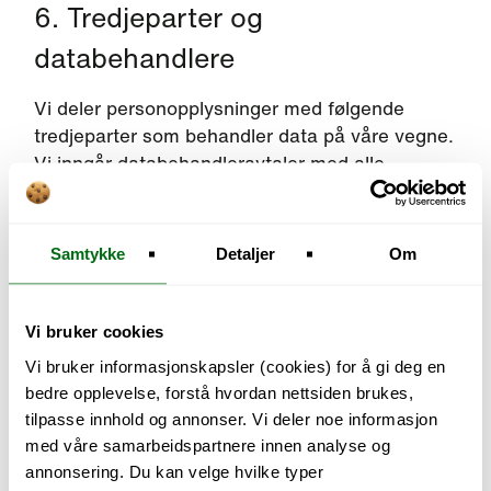
6. Tredjeparter og
databehandlere
Vi deler personopplysninger med følgende
tredjeparter som behandler data på våre vegne.
Vi inngår databehandleravtaler med alle
leverandører. Vi selger aldri dine
personopplysninger.
Samtykke
Detaljer
Om
Google LLC (Google Analytics 4)
Formål: Nettstedanalyse og trafikkmåling Land:
USA Mer info:
policies.google.com/privacy
Vi bruker cookies
Vi bruker informasjonskapsler (cookies) for å gi deg en
Meta Platforms, Inc. (Meta Pixel)
bedre opplevelse, forstå hvordan nettsiden brukes,
Formål: Annonsemålretting og
tilpasse innhold og annonser. Vi deler noe informasjon
konverteringssporing Land: USA Mer info:
med våre samarbeidspartnere innen analyse og
facebook.com/privacy/policy
annonsering. Du kan velge hvilke typer