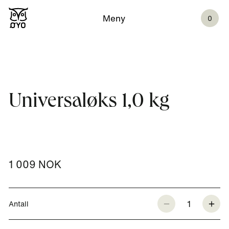
Meny
0
Universaløks 1,0 kg
1 009 NOK
1
Antall