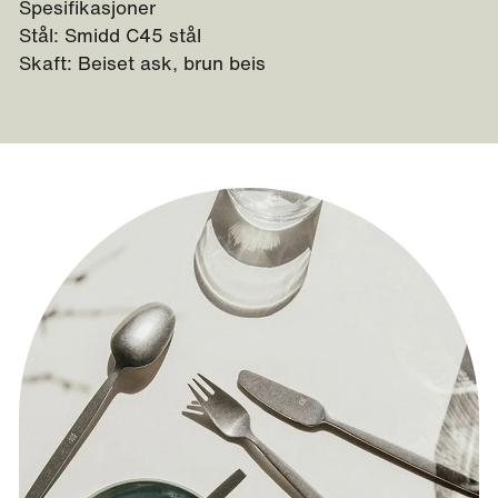
Spesifikasjoner
Stål: Smidd C45 stål
Skaft: Beiset ask, brun beis
Se film - hvordan skjefte en øks