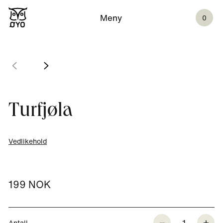
Meny
0
Turfjøla
Vedlikehold
199 NOK
1
Antall