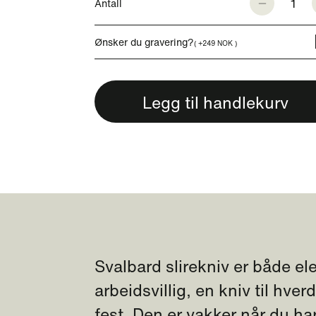
1
Antall
Ønsker du gravering?
( +249 NOK )
Legg til handlekurv
Svalbard slirekniv er både el
arbeidsvillig, en kniv til hve
fest. Den er vakker når du ha