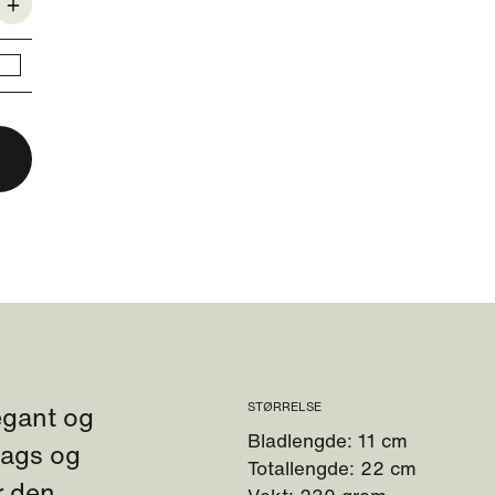
egant og
STØRRELSE
Bladlengde: 11 cm
rdags og
Totallengde: 22 cm
r den