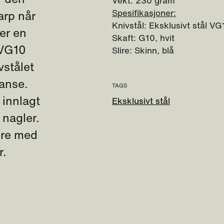
Vekt: 230 gram
Spesifikasjoner:
rp når
Knivstål: Eksklusivt stål VG
 er en
Skaft: G10, hvit
t VG10
Slire: Skinn, blå
vstålet
lanse.
TAGS
 innlagt
Eksklusivt stål
 nagler.
lire med
r.
Guide til våre slirekniver