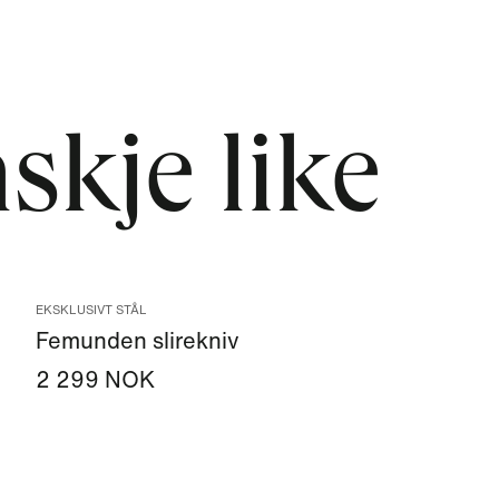
skje like
EKSKLUSIVT STÅL
Femunden slirekniv
2 299 NOK