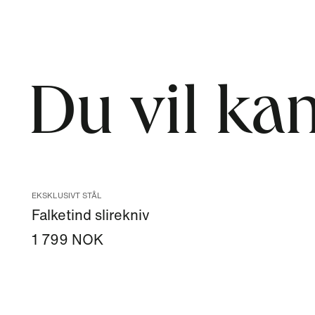
Du vil kan
EKSKLUSIVT STÅL
Falketind slirekniv
1 799 NOK