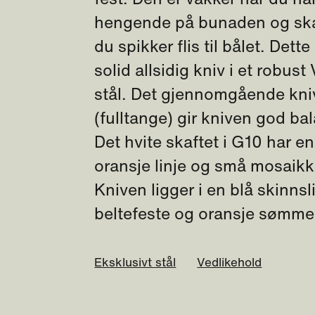
hengende på bunaden og ska
du spikker flis til bålet. Dette
solid allsidig kniv i et robus
stål. Det gjennomgående kni
(fulltange) gir kniven god ba
Det hvite skaftet i G10 har en
oransje linje og små mosaikk
Kniven ligger i en blå skinns
beltefeste og oransje sømme
Eksklusivt stål
Vedlikehold