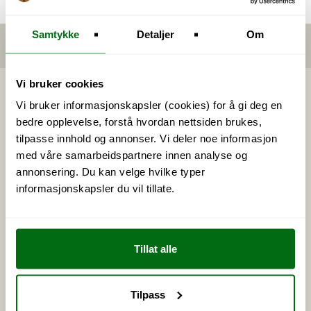
Home
Håndverk
Slipeverktøy
Samtykke
Detaljer
Om
Følg oss på Instagram
Vi bruker cookies
Vi bruker informasjonskapsler (cookies) for å gi deg en
Norsk
Norway
bedre opplevelse, forstå hvordan nettsiden brukes,
tilpasse innhold og annonser. Vi deler noe informasjon
med våre samarbeidspartnere innen analyse og
annonsering. Du kan velge hvilke typer
Få 10% på ditt første kjøp
informasjonskapsler du vil tillate.
Meld deg på vårt nyhetsbrev, motta eksklusivt
innhold og unike tilbud (gjelder ikke Nesmuk).
Tillat alle
Tilpass