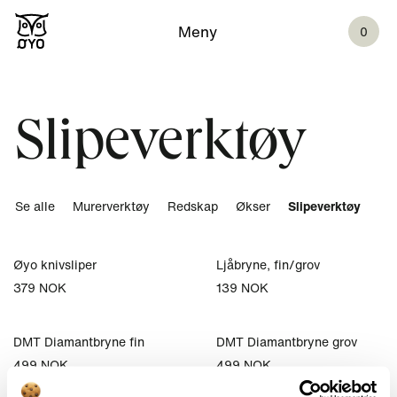
Meny
0
Slipeverktøy
Se alle
Murerverktøy
Redskap
Økser
Slipeverktøy
Øyo knivsliper
Ljåbryne, fin/grov
379 NOK
139 NOK
DMT Diamantbryne fin
DMT Diamantbryne grov
499 NOK
499 NOK