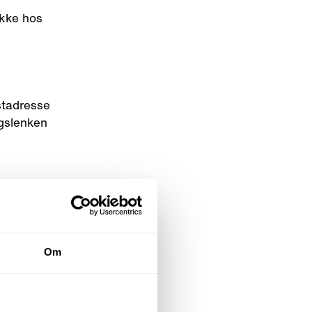
ikke hos
stadresse
ngslenken
a
øp via
ld til
Om