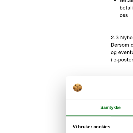
Betal
betal
oss
2.3 Nyhe
Dersom du
og event
i e-poste
2.4 Sosi
Vi kan m
Facebook 
sosiale m
Samtykke
Meta Plat
Vi bruker cookies