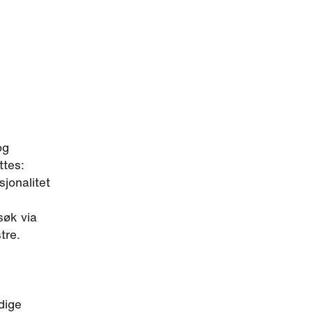
og
ttes:
jonalitet
søk via
tre.
dige