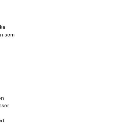
kke
gen som
en
nser
ed