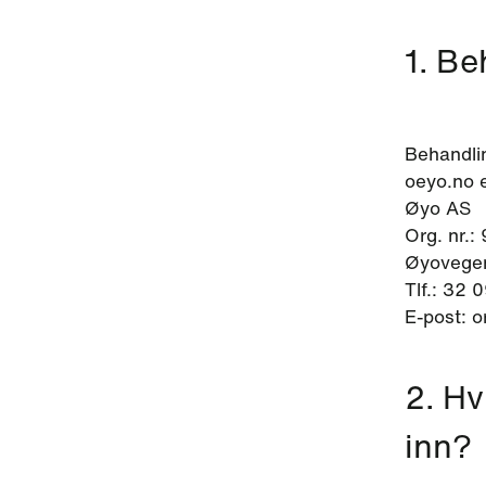
1. Be
Behandli
oeyo.no e
Øyo AS
Org. nr.:
Øyovegen
Tlf.: 32 
E-post: 
2. Hv
inn?