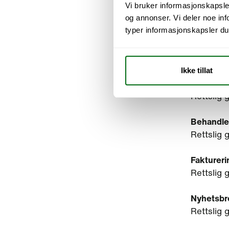
3. Re
Vi bruker informasjonskapsler
og annonser. Vi deler noe i
typer informasjonskapsler du vi
Vi behand
GDPR art
Ikke tillat
Nettstati
Rettslig 
Behandle 
Rettslig 
Faktureri
Rettslig 
Nyhetsbr
Rettslig 