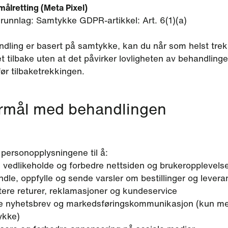
lretting (Meta Pixel)
grunnlag: Samtykke GDPR-artikkel: Art. 6(1)(a)
ndling er basert på samtykke, kan du når som helst tre
 tilbake uten at det påvirker lovligheten av behandlin
 før tilbaketrekkingen.
ormål med behandlingen
 personopplysningene til å:
, vedlikeholde og forbedre nettsiden og brukeropplevels
dle, oppfylle og sende varsler om bestillinger og levera
ere returer, reklamasjoner og kundeservice
e nyhetsbrev og markedsføringskommunikasjon (kun m
ykke)