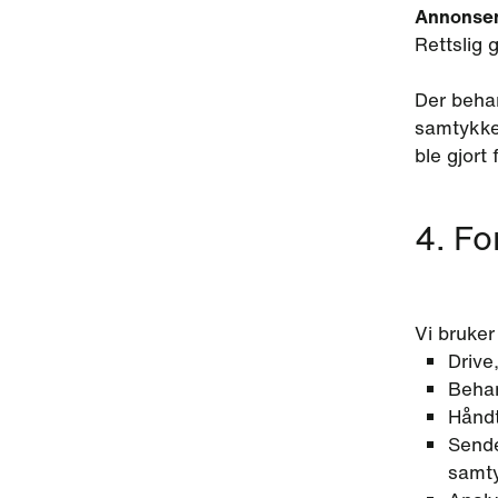
Annonsemå
Rettslig 
Der beha
samtykket
ble gjort
4. F
Vi bruker
Drive
Behan
Håndt
Send
samt