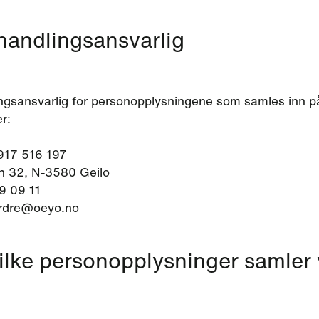
handlingsansvarlig
ngsansvarlig for personopplysningene som samles inn p
r:
 917 516 197
 32, N-3580 Geilo
09 09 11
ordre@oeyo.no
ilke personopplysninger samler 