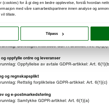
ttslig grunnlag for behandling
 (cookies) for å gi deg en bedre opplevelse, forstå hvordan nett
nformasjon med våre samarbeidspartnere innen analyse og annons
l tillate.
ler personopplysninger på følgende rettslige grunnlag e
ikkel 6:
Tilpass
stikk og analyse (Google Analytics)
grunnlag: Berettiget interesse GDPR-artikkel: Art. 6(1)(f)
og oppfylle ordre og leveranser
grunnlag: Oppfyllelse av avtale GDPR-artikkel: Art. 6(1)(b
ng og regnskapsplikt
grunnlag: Rettslig forpliktelse GDPR-artikkel: Art. 6(1)(c)
ev og e-postmarkedsføring
grunnlag: Samtykke GDPR-artikkel: Art. 6(1)(a)