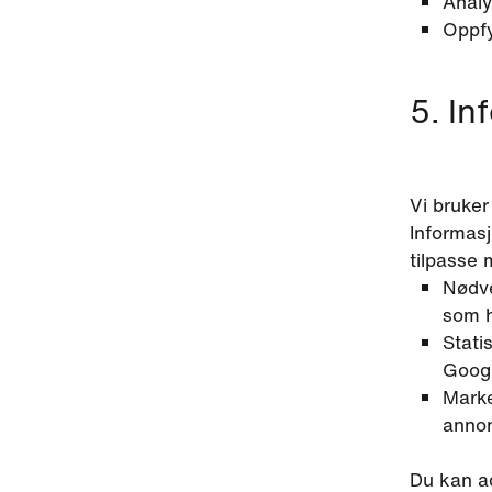
Analy
Oppfy
5. In
Vi bruker
Informasj
tilpasse 
Nødve
som h
Stati
Googl
Marke
annon
Du kan ad