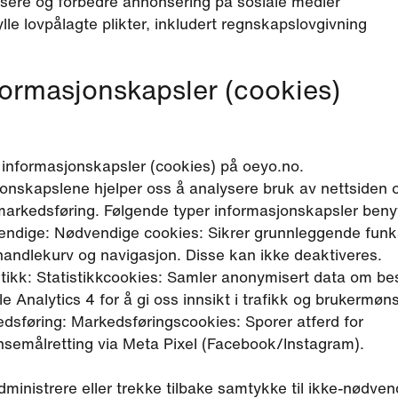
sere og forbedre annonsering på sosiale medier
lle lovpålagte plikter, inkludert regnskapslovgivning
formasjonskapsler (cookies)
 informasjonskapsler (cookies) på oeyo.no.
onskapslene hjelper oss å analysere bruk av nettsiden 
markedsføring. Følgende typer informasjonskapsler beny
ndige: Nødvendige cookies: Sikrer grunnleggende funks
andlekurv og navigasjon. Disse kan ikke deaktiveres.
stikk: Statistikkcookies: Samler anonymisert data om be
e Analytics 4 for å gi oss innsikt i trafikk og brukermøns
dsføring: Markedsføringscookies: Sporer atferd for
semålretting via Meta Pixel (Facebook/Instagram).
ministrere eller trekke tilbake samtykke til ikke-nødven