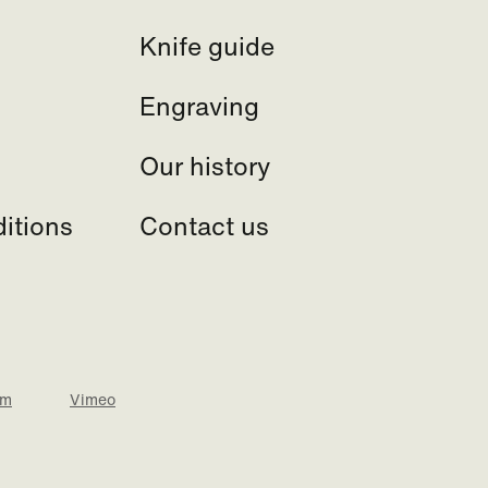
Knife guide
Engraving
Our history
itions
Contact us
am
Vimeo