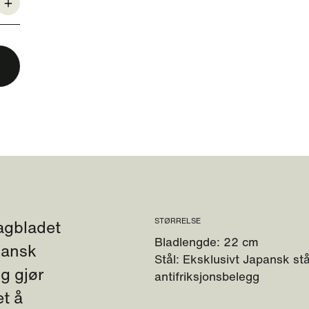
Sagbladet
STØRRELSE
Bladlengde: 22 cm
pansk
Stål: Eksklusivt Japansk stå
gg gjør
antifriksjonsbelegg
et å