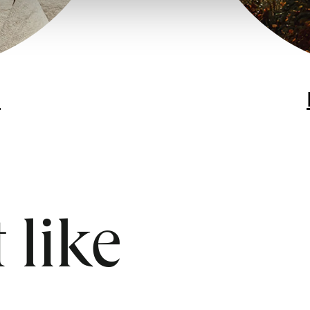
n
 like