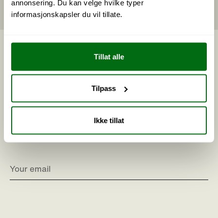
annonsering. Du kan velge hvilke typer
Follow us on Instagram
informasjonskapsler du vil tillate.
Tillat alle
Engelsk
Norway
Tilpass
Get 10% on your first purchase
Sign up for our newsletter, receive exclusive
Ikke tillat
content and unique offers