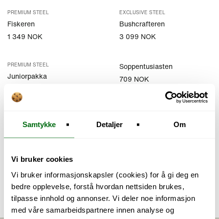
PREMIUM STEEL
EXCLUSIVE STEEL
Fiskeren
Bushcrafteren
1 349 NOK
3 099 NOK
PREMIUM STEEL
Soppentusiasten
Juniorpakka
709 NOK
1 749 NOK
Turnyteren
Samtykke
Detaljer
Om
999 NOK
Vi bruker cookies
Vi bruker informasjonskapsler (cookies) for å gi deg en
1
bedre opplevelse, forstå hvordan nettsiden brukes,
tilpasse innhold og annonser. Vi deler noe informasjon
med våre samarbeidspartnere innen analyse og